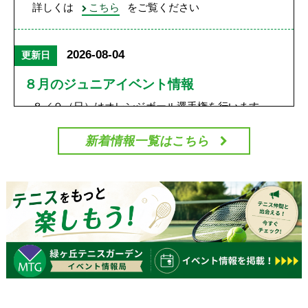
詳しくは
こちら
をご覧ください
2026-08-04
８月のジュニアイベント情報
８／９（日）はオレンジボール選手権を行います。
８／１６（日）はグリーンボール選手権を行います。
８／２３（日）はマッチ練習会を行います。
新着情報一覧はこちら
詳しくは
こちら
をご覧ください
ご予約・お問い合わせは
フロント
または
０３－３３０７－２１０１までご連絡ください
2026-07-26
短縮営業のご案内
スクール生のお客様へ
いつもご利用いただき誠にありがとうございます。