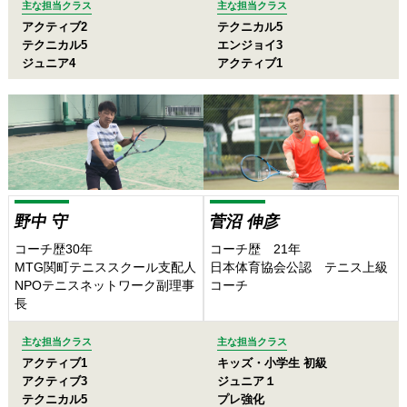
主な担当クラス
主な担当クラス
テクニカル5
アクティブ2
エンジョイ3
テクニカル5
アクティブ1
ジュニア4
野中 守
菅沼 伸彦
コーチ歴30年
コーチ歴 21年
MTG関町テニススクール支配人
日本体育協会公認 テニス上級
NPOテニスネットワーク副理事
コーチ
長
主な担当クラス
主な担当クラス
アクティブ1
キッズ・小学生 初級
アクティブ3
ジュニア１
テクニカル5
プレ強化