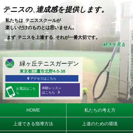
テニスの
、
達成感を提供します。
私たちは
、
テニススクールが
楽しいだけのものとは思いません。
まず
、
テニスを上達する
。
それが一番大切です。
続きを見る
東京都三鷹市北野4-5-38
アクセスはこちら
体験レッスン
お電話
はこち
はこちら
ら
HOME
私たちの考え方
上達できる指導方法
上達のための環境