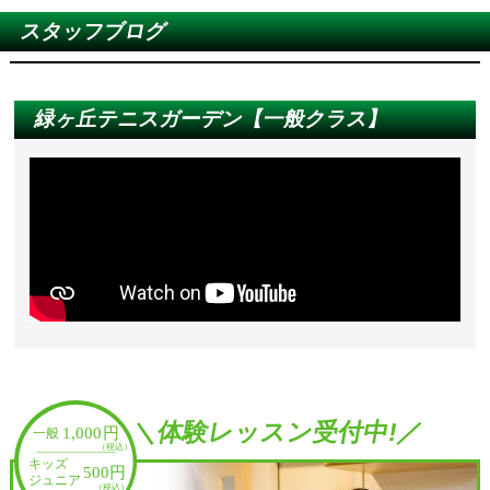
この度、7/31（金）に社内研修を行うため、営業時間
スタッフブログ
を短縮させていただきます。
皆さまには大変ご迷惑をおかけいたしますが、ご理解
のほどお願い申し上げます。
緑ヶ丘テニスガーデン【一般クラス】
日時 2026年7月31日（金） 18：30閉館
※フィットネスを含む全館短縮営業いたします
※8：00～18：25までのクラスはレッスンを行います
2026-07-08
夏休みイベント第３弾「はじめてテニス教
室」
ラケットを握るのが初めてのお子様大歓迎！スポンジ
ボールなどを使って、遊び感覚で楽しく打ち方やルー
ルを学びます。運動が苦手でもコーチが優しくサポー
＼体験レッスン受付中!／
トするので安心して参加できます。この夏、新しいお
友達と一緒にテニスを始めてみませんか？
日時 ８月２７日（木）１５：００～１６：００